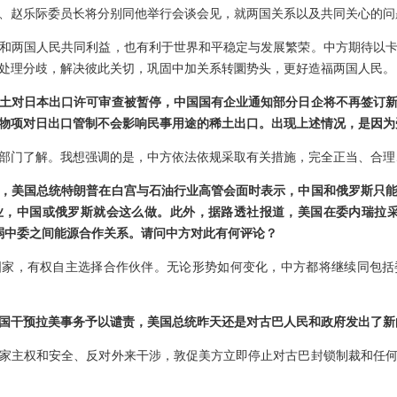
、赵乐际委员长将分别同他举行会谈会见，就两国关系以及共同关心的问
和两国人民共同利益，也有利于世界和平稳定与发展繁荣。中方期待以
处理分歧，解决彼此关切，巩固中加关系转圜势头，更好造福两国人民。
土对日本出口许可审查被暂停，中国国有企业通知部分日企将不再签订
物项对日出口管制不会影响民事用途的稀土出口。出现上述情况，是因为
部门了解。我想强调的是，中方依法依规采取有关措施，完全正当、合理
，美国总统特朗普在白宫与石油行业高管会面时表示，中国和俄罗斯只
业，中国或俄罗斯就会这么做。此外，据路透社报道，美国在委内瑞拉采
弱中委之间能源合作关系。请问中方对此有何评论？
国家，有权自主选择合作伙伴。无论形势如何变化，中方都将继续同包括
国干预拉美事务予以谴责，美国总统昨天还是对古巴人民和政府发出了新
家主权和安全、反对外来干涉，敦促美方立即停止对古巴封锁制裁和任