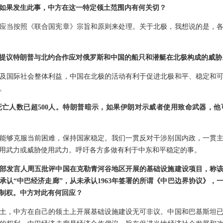
如果发生此事，中方在这一特定领土范围内有何关切？
应当按照《联合国宪章》宗旨和原则来处理。关于北极，我想说的是，
提议特朗普与北约合作应对俄罗斯和中国的船只和潜艇在北极构成的威胁
及国际社会整体利益，中国在北极的活动有利于促进北极和平、稳定和
。
亡人数已超500人。特朗普暗示，如果伊朗对示威者使用致命武器，
能够克服当前困难，保持国家稳定。我们一贯反对干涉别国内政，一贯
用武力或威胁使用武力。呼吁各方多做有利于中东和平稳定的事。
部发言人周五批评中国在克勒青河谷地区开展的基础设施建设项目，称
承认“中巴经济走廊”，从未承认1963年签署的所谓《中巴边界协议》，
制权。中方对此有何回应？
土，中方在自己的领土上开展基础设施建设无可非议。中国和巴基斯坦已