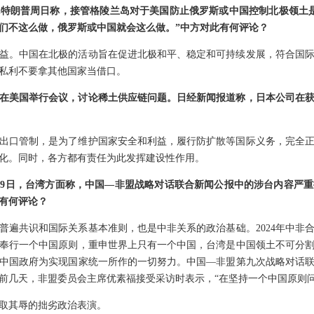
特朗普周日称，接管格陵兰岛对于美国防止俄罗斯或中国控制北极领土
们不这么做，俄罗斯或中国就会这么做。”中方对此有何评论？
益。中国在北极的活动旨在促进北极和平、稳定和可持续发展，符合国
私利不要拿其他国家当借口。
在美国举行会议，讨论稀土供应链问题。日经新闻报道称，日本公司在
出口管制，是为了维护国家安全和利益，履行防扩散等国际义务，完全
化。同时，各方都有责任为此发挥建设性作用。
9日，台湾方面称，中国—非盟战略对话联合新闻公报中的涉台内容严重
有何评论？
普遍共识和国际关系基本准则，也是中非关系的政治基础。2024年中非
奉行一个中国原则，重申世界上只有一个中国，台湾是中国领土不可分
中国政府为实现国家统一所作的一切努力。中国—非盟第九次战略对话
前几天，非盟委员会主席优素福接受采访时表示，“在坚持一个中国原则问
取其辱的拙劣政治表演。