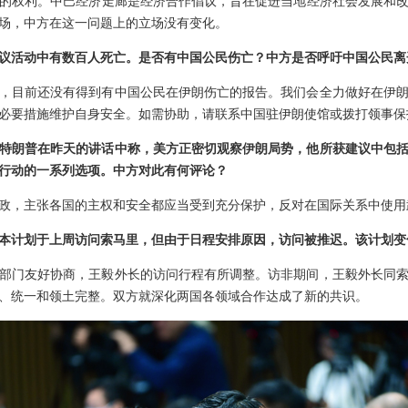
的权利。中巴经济走廊是经济合作倡议，旨在促进当地经济社会发展和
场，中方在这一问题上的立场没有变化。
议活动中有数百人死亡。是否有中国公民伤亡？中方是否呼吁中国公民离
，目前还没有得到有中国公民在伊朗伤亡的报告。我们会全力做好在伊
必要措施维护自身安全。如需协助，请联系中国驻伊朗使馆或拨打领事保
特朗普在昨天的讲话中称，美方正密切观察伊朗局势，他所获建议中包
行动的一系列选项。中方对此有何评论？
政，主张各国的主权和安全都应当受到充分保护，反对在国际关系中使用
本计划于上周访问索马里，但由于日程安排原因，访问被推迟。该计划变
部门友好协商，王毅外长的访问行程有所调整。访非期间，王毅外长同
、统一和领土完整。双方就深化两国各领域合作达成了新的共识。