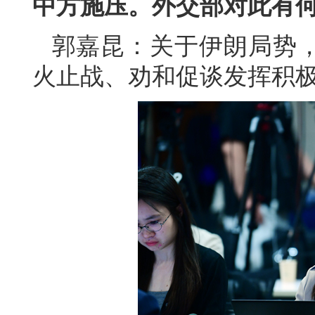
中方施压。外交部对此有
郭嘉昆：关于伊朗局势
火止战、劝和促谈发挥积