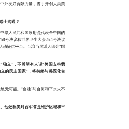
进中外友好贡献力量，携手开创人类美
瑞士沟通？
，中华人民共和国政府是代表全中国的
8号决议和世界卫生大会25.1号决议
活动提供平台。台湾当局派人四处“蹭
“独立”，不希望有人说“美国支持我
独立的民主国家”，将持续与美深化合
绝无可能。“台独”与台海和平水火不
码。他还称美对台军售是维护区域和平