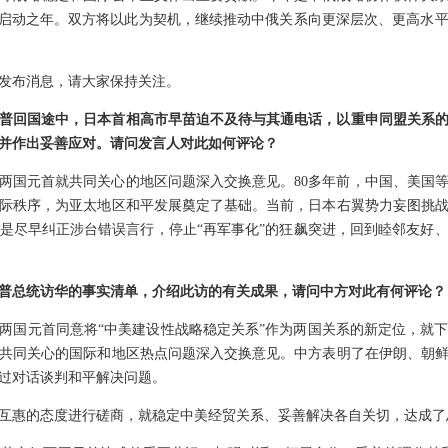
年”启动之年。双方将以此为契机，继续推动中俄关系向更深层次、更高水
发布消息，请大家保持关注。
普回国途中，日本首相高市早苗迫不及待与其通电话，以重申同盟关系
并作出妥善应对。请问发言人对此如何评论？
两国元首就共同关心的地区问题深入交换意见。80多年前，中国、美国
际秩序，为亚太地区和平发展奠定了基础。当前，日本右翼势力妄图挑
是尽早纠正涉台错误言行，停止“再军事化”的狂飙突进，回到睦邻友好
普总统访华的事实清单，介绍此访的有关成果，请问中方对此有何评论？
两国元首同意将“中美建设性战略稳定关系”作为两国关系的新定位，就
共同关心的国际和地区热点问题深入交换意见。中方表明了在伊朗、朝
过对话谈判和平解决问题。
互惠的态度进行磋商，就稳定中美经贸关系、妥善解决各自关切，达成了