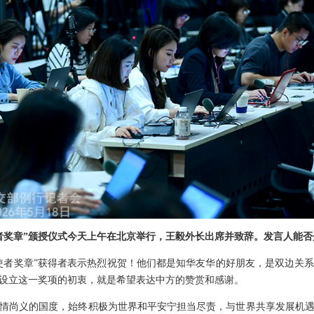
者奖章”颁授仪式今天上午在北京举行，王毅外长出席并致辞。发言人能
使者奖章”获得者表示热烈祝贺！他们都是知华友华的好朋友，是双边关
设立这一奖项的初衷，就是希望表达中方的赞赏和感谢。
情尚义的国度，始终积极为世界和平安宁担当尽责，与世界共享发展机