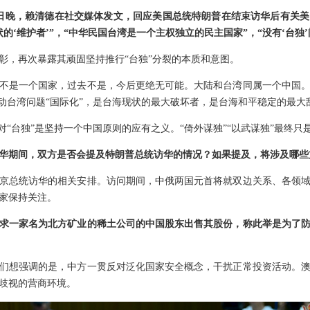
7日晚，赖清德在社交媒体发文，回应美国总统特朗普在结束访华后有关美
的‘维护者’”，“中华民国台湾是一个主权独立的民主国家”，“没有‘台独
彰，再次暴露其顽固坚持推行“台独”分裂的本质和意图。
不是一个国家，过去不是，今后更绝无可能。大陆和台湾同属一个中国
推动台湾问题“国际化”，是台海现状的最大破坏者，是台海和平稳定的最大
对“台独”是坚持一个中国原则的应有之义。“倚外谋独”“以武谋独”最终只
华期间，双方是否会提及特朗普总统访华的情况？如果提及，将涉及哪些
京总统访华的相关安排。访问期间，中俄两国元首将就双边关系、各领
家保持关注。
求一家名为北方矿业的稀土公司的中国股东出售其股份，称此举是为了
们想强调的是，中方一贯反对泛化国家安全概念，干扰正常投资活动。
歧视的营商环境。