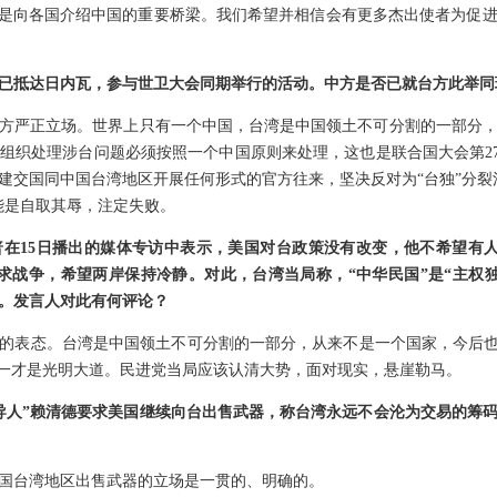
也是向各国介绍中国的重要桥梁。我们希望并相信会有更多杰出使者为促
已抵达日内瓦，参与世卫大会同期举行的活动。中方是否已就台方此举同
方严正立场。世界上只有一个中国，台湾是中国领土不可分割的一部分
织处理涉台问题必须按照一个中国原则来处理，这也是联合国大会第275
建交国同中国台湾地区开展任何形式的官方往来，坚决反对为“台独”分裂
能是自取其辱，注定失败。
在15日播出的媒体专访中表示，美国对台政策没有改变，他不希望有人
求战争，希望两岸保持冷静。对此，台湾当局称，“中华民国”是“主权
。发言人对此有何评论？
的表态。台湾是中国领土不可分割的一部分，从来不是一个国家，今后也
统一才是光明大道。民进党当局应该认清大势，面对现实，悬崖勒马。
导人”赖清德要求美国继续向台出售武器，称台湾永远不会沦为交易的筹
国台湾地区出售武器的立场是一贯的、明确的。