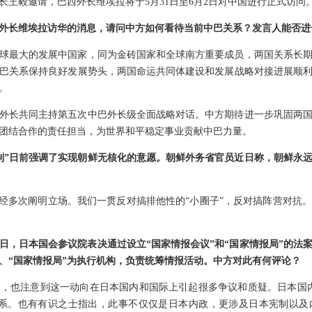
长王毅邀请，巴西外长维埃拉将于5月31日至6月2日对中国进行正式访问
外长维埃拉访华的消息，请问中方如何看待当前中巴关系？发言人能否进
球最大的发展中国家，同为金砖国家和全球南方重要成员，两国关系长
巴关系保持良好发展势头，两国命运共同体建设和发展战略对接进展顺
。
外长共同主持第五次中巴外长级全面战略对话。中方期待进一步巩固两
团结合作的责任担当，为世界和平稳定事业贡献中巴力量。
制”日前强调了实现朝鲜无核化的意愿。朝鲜外务省官员近日称，朝鲜永远
已经多次阐明立场。我们一贯反对搞排他性的“小圈子”，反对搞阵营对抗
日，日本国会参议院表决通过设立“国家情报会议”和“国家情报局”的法
心、“国家情报局”为执行机构，负责统筹情报活动。中方对此有何评论？
，也注意到这一动向在日本国内和国际上引起很多争议和质疑。日本国
体系。也有有识之士指出，此事不仅仅是日本内政，更涉及日本宪制以及