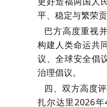
更好造福两国人
平、稳定与繁荣
巴方高度重视
构建人类命运共
议、全球安全倡
治理倡议。
四、双方高度评
扎尔达里2026