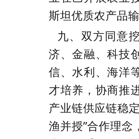
斯坦优质农产品
九、双方同意
济、金融、科技
信、水利、海洋
才培养，协商推
产业链供应链稳定
渔并授”合作理念