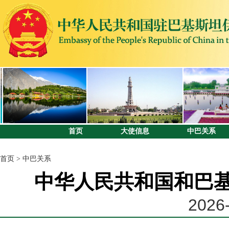
首页
大使信息
中巴关系
首页
>
中巴关系
中华人民共和国和巴
2026-