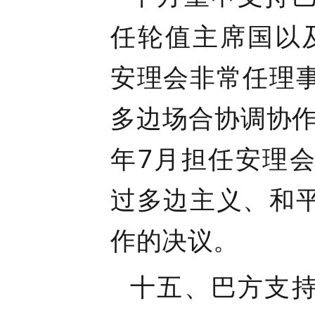
任轮值主席国以及2
安理会非常任理
多边场合协调协作
年7月担任安理
过多边主义、和
作的决议。
十五、巴方支