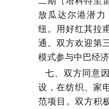
二期（塔科特至
放瓜达尔港潜力
纽。用好红其拉
通。双方欢迎第
模式参与中巴经
七、双方同意
设，在纺织、家
范项目。双方积极