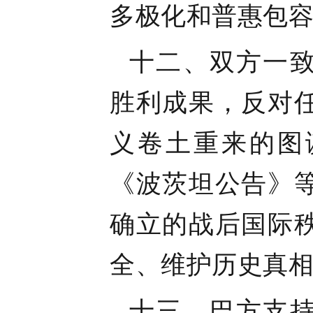
多极化和普惠包
十二、双方一
胜利成果，反对
义卷土重来的图
《波茨坦公告》
确立的战后国际
全、维护历史真
十三、巴方支