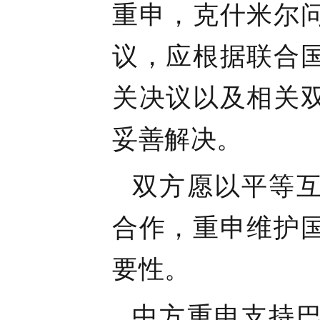
重申，克什米尔
议，应根据联合
关决议以及相关
妥善解决。
双方愿以平等
合作，重申维护
要性。
中方重申支持