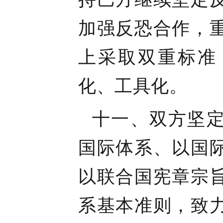
加强反恐合作，
上采取双重标准
化、工具化。
十一、双方坚
国际体系、以国
以联合国宪章宗
系基本准则，致