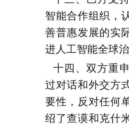
智能合作组织，
善普惠发展的实
进人工智能全球
十四、双方重
过对话和外交方
要性，反对任何
绍了查谟和克什