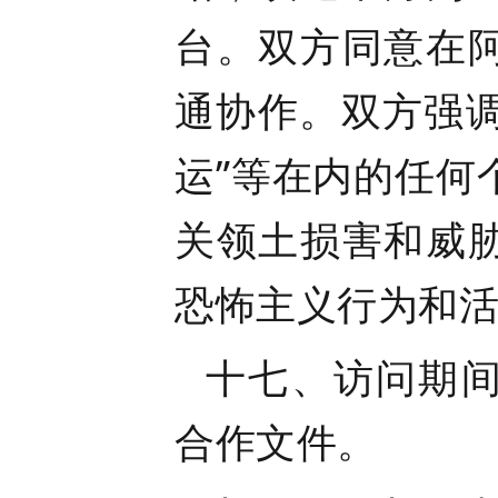
台。双方同意在
通协作。双方强调
运”等在内的任何
关领土损害和威
恐怖主义行为和
十七、访问期
合作文件。