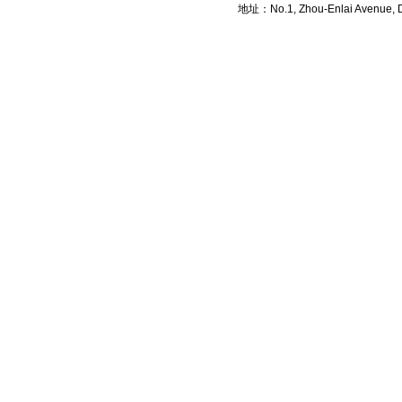
地址：No.1, Zhou-Enlai Avenue, Di