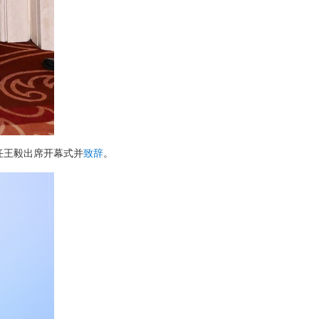
任王毅出席开幕式并
致辞
。