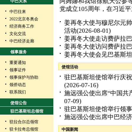
阿姆娜和我馆徐航天公参
中巴关系
党成立105周年，在习近平主
中巴往来
2022北京冬奥会
姜再冬大使与穆尼尔元帅
经济商务工作
活动
(2026-08-01)
文化交流
姜再冬大使走访费萨拉
中巴经济走廊
姜再冬大使访问费萨拉
领事服务
姜再冬大使会见巴基斯
重要通知
使馆活动
领事证件
驻巴基斯坦使馆举行庆祝
领事保护与协助
(2026-07-16)
领侨动态
施远强公使出席“中国共产
联系我们
07-09)
使馆公告
驻巴基斯坦使馆举行领
驻巴基斯坦总领馆
施远强公使出席中巴经
驻拉合尔总领馆
驻卡拉奇总领馆
中国新闻