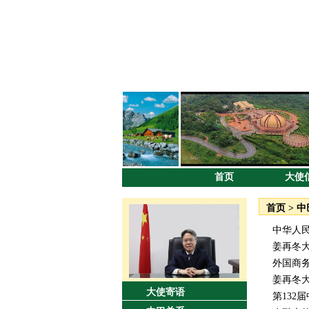
首页
大使
首页
>
中
中华人
​姜再冬
外国商务
姜再冬
大使寄语
第132