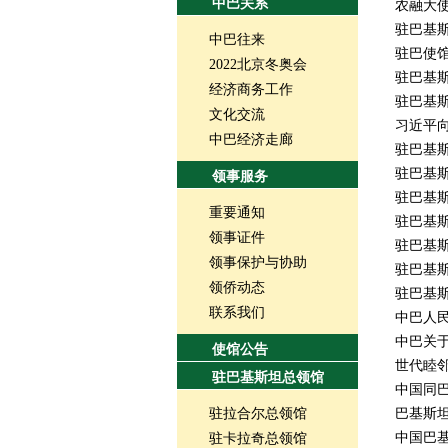
中巴关系
农融大
驻巴基
中巴往来
驻巴使
2022北京冬奥会
驻巴基
经济商务工作
驻巴基
文化交流
习近平
中巴经济走廊
驻巴基
驻巴基
领事服务
驻巴基
重要通知
驻巴基
领事证件
驻巴基
领事保护与协助
驻巴基
领侨动态
驻巴基斯
联系我们
中巴人
中巴关
使馆公告
世代睦邻
驻巴基斯坦总领馆
中国同
驻拉合尔总领馆
巴基斯
中国巴
驻卡拉奇总领馆