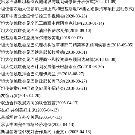
使出席巴基斯坦基础设施建设与规划研修班开班仪式
(2022-01-09)
斯坦使馆农融大使参加上海上汽和巴基斯坦JW集团名爵汽车项目启动仪式
(
馆召开中资企业疫情防控工作视频会
(2020-03-23)
斯坦大使姚敬会见全巴工商联主席阿查克扎伊
(2019-01-14)
斯坦大使姚敬会见巴石油部长萨尔瓦尔
(2018-09-10)
向巴基斯坦新任总统阿尔维致贺电
(2018-09-05)
斯坦大使姚敬会见巴总理机构改革和部门精简事务顾问侯赛因
(2018-09-05)
斯坦大使姚敬会见巴铁道部长拉希德
(2018-08-31)
斯坦大使姚敬会见巴总理商业和投资事务顾问达乌德
(2018-08-30)
斯坦大使姚敬会见巴计划发展部长巴赫蒂亚尔
(2018-08-30)
斯坦大使姚敬拜会巴总理伊姆兰·汗
(2018-08-27)
斯坦大使姚敬会见巴财政部长奥马尔
(2018-08-27)
坦使馆举行中巴建交67周年招待会
(2018-05-21)
民友谊万岁
(2015-04-20)
于双边合作发展方向的联合宣言
(2005-04-13)
友好 共创美好未来
(2005-04-13)
巴基斯坦建立外交关系
(2005-04-13)
坦承认中国完全市场经济地位
(2005-04-13)
基斯坦签署睦邻友好合作条约（全文）
(2005-04-13)