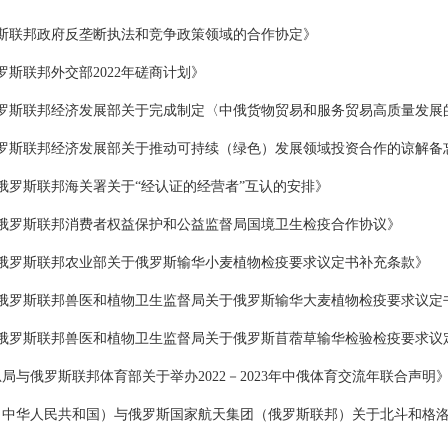
斯联邦政府反垄断执法和竞争政策领域的合作协定》
斯联邦外交部2022年磋商计划》
罗斯联邦经济发展部关于完成制定〈中俄货物贸易和服务贸易高质量发展
罗斯联邦经济发展部关于推动可持续（绿色）发展领域投资合作的谅解备
罗斯联邦海关署关于“经认证的经营者”互认的安排》
俄罗斯联邦消费者权益保护和公益监督局国境卫生检疫合作协议》
俄罗斯联邦农业部关于俄罗斯输华小麦植物检疫要求议定书补充条款》
俄罗斯联邦兽医和植物卫生监督局关于俄罗斯输华大麦植物检疫要求议定
俄罗斯联邦兽医和植物卫生监督局关于俄罗斯苜蓿草输华检验检疫要求议
与俄罗斯联邦体育部关于举办2022－2023年中俄体育交流年联合声明
中华人民共和国）与俄罗斯国家航天集团（俄罗斯联邦）关于北斗和格