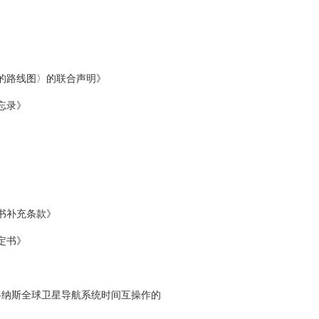
的路线图〉的联合声明》
忘录》
书补充条款》
定书》
》
洛纳斯全球卫星导航系统时间互操作的