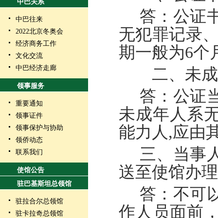
中巴关系
答：公证
中巴往来
无犯罪记录
2022北京冬奥会
经济商务工作
期一般为6个
文化交流
中巴经济走廊
二、未成
领事服务
答：公证
重要通知
未成年人系
领事证件
能力人
,应由
领事保护与协助
领侨动态
三
、
当事
联系我们
送至使馆办理
使馆公告
驻巴基斯坦总领馆
答：不可
驻拉合尔总领馆
作人员面前
驻卡拉奇总领馆