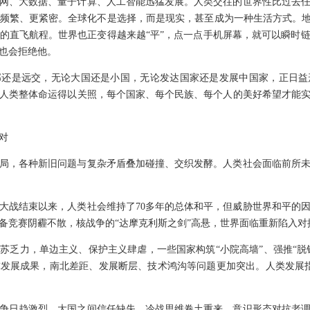
网、大数据、量子计算、人工智能迅猛发展。人类交往的世界性比过去
频繁、更紧密。全球化不是选择，而是现实，甚至成为一种生活方式。地
时的直飞航程。世界也正变得越来越“平”，点一点手机屏幕，就可以瞬时
也会拒绝他。
邻还是远交，无论大国还是小国，无论发达国家还是发展中国家，正日益
人类整体命运得以关照，每个国家、每个民族、每个人的美好希望才能
对
局，各种新旧问题与复杂矛盾叠加碰撞、交织发酵。人类社会面临前所
大战结束以来，人类社会维持了70多年的总体和平，但威胁世界和平的
备竞赛阴霾不散，核战争的“达摩克利斯之剑”高悬，世界面临重新陷入对
苏乏力，单边主义、保护主义肆虐，一些国家构筑“小院高墙”、强推“脱钩
发展成果，南北差距、发展断层、技术鸿沟等问题更加突出。人类发展指
。
争日趋激烈，大国之间信任缺失，冷战思维卷土重来，意识形态对抗老