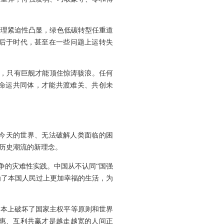
治理紧迫性凸显，绿色低碳转型任重道
后于时代，甚至在一些问题上运转失
浪，只有巨舰才能顶住惊涛骇浪。任何
类命运共同体，才能共渡难关、共创未
今天的世界、无法破解人类面临的困
历史潮流的新理念。
争的灾难性实践。中国从不认同“国强
为了本国人民过上更加幸福的生活，为
根本上破坏了国家主权平等原则和世界
惠、互利共赢才是越走越宽的人间正