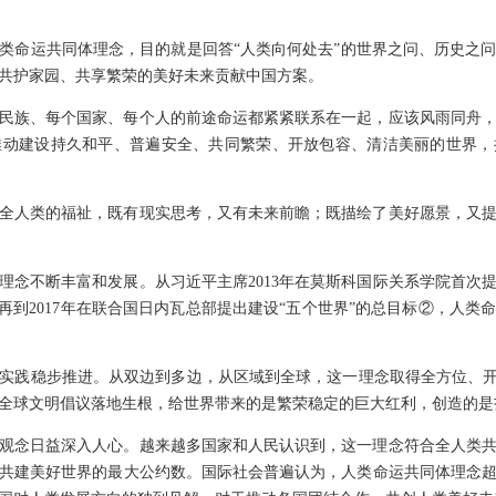
人类命运共同体理念，目的就是回答“人类向何处去”的世界之问、历史之
共护家园、共享繁荣的美好未来贡献中国方案。
民族、每个国家、每个人的前途命运都紧紧联系在一起，应该风雨同舟
推动建设持久和平、普遍安全、共同繁荣、开放包容、清洁美丽的世界，
全人类的福祉，既有现实思考，又有未来前瞻；既描绘了美好愿景，又
理念不断丰富和发展。从习近平主席2013年在莫斯科国际关系学院首次提
再到2017年在联合国日内瓦总部提出建设“五个世界”的总目标②，人
的实践稳步推进。从双边到多边，从区域到全球，这一理念取得全方位、开
全球文明倡议落地生根，给世界带来的是繁荣稳定的巨大红利，创造的是
的观念日益深入人心。越来越多国家和人民认识到，这一理念符合全人类
共建美好世界的最大公约数。国际社会普遍认为，人类命运共同体理念