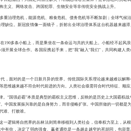
怖主义、网络攻击、跨国犯罪、生物安全等非传统安全挑战上升。
多重治理危机，能源危机、粮食危机、债务危机等不断加剧；全球气候
治理缺位。新冠疫情像一面镜子，折射出全球治理体系这台机器越来越滞
在190多条小船上，而是乘坐在一条命运与共的大船上。小船经不起风
须开展全球合作。各国应携起手来，把“我”融入“我们”，共同构建人
时代，面对的是一个日新月异的世界。传统国际关系理论越来越难以解释
等思维越来越不符合时代前进的方向。人类社会亟需符合时代特征、顺应
定律。“国强必霸”本质是典型的霸权主义思维，反映的是历史上大国霸权战
衰”。中国发展振兴靠的是自身努力，而非侵略扩张。中国所做的一切都是
代谁、打败谁。
。这一逻辑将自然界的丛林法则简单移植到人类社会，信奉权力至上，从
我中有你，决定了弱肉强食、赢者通吃是一条越走越窄的死胡同，包容普