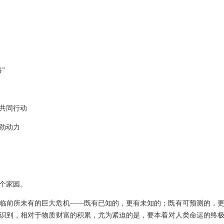
”
共同行动
劲动力
个家园。
临前所未有的巨大危机——既有已知的，更有未知的；既有可预测的，
识到，相对于物质财富的积累，尤为紧迫的是，要本着对人类命运的终