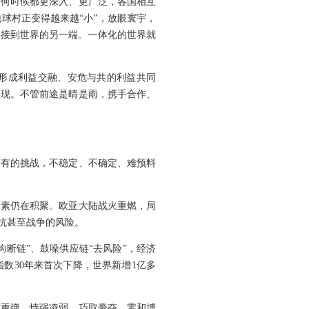
任何时候都更深入、更广泛，各国相互
球村正变得越来越“小”，放眼寰宇，
链接到世界的另一端。一体化的世界就
形成利益交融、安危与共的利益共同
实现。不管前途是晴是雨，携手合作、
未有的挑战，不稳定、不确定、难预料
因素仍在积聚。欧亚大陆战火重燃，局
抗甚至战争的风险。
断链”、鼓噪供应链“去风险”，经济
数30年来首次下降，世界新增1亿多
调重弹，恃强凌弱、巧取豪夺、零和博