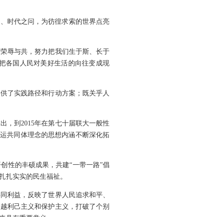
问、时代之问，为彷徨求索的世界点亮
，荣辱与共，努力把我们生于斯、长于
把各国人民对美好生活的向往变成现
提供了实践路径和行动方案；既关乎人
出，到2015年在第七十届联大一般性
类命运共同体理念的思想内涵不断深化拓
创性的丰硕成果，共建“一带一路”倡
扎扎实实的民生福祉。
共同利益，反映了世界人民追求和平、
超越利己主义和保护主义，打破了个别