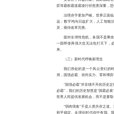
弈等霸权霸道霸凌行径危害深重，恐
治理赤字更加严峻。世界正面临
远；数字鸿沟日益扩大，人工智能
灵，亟待改革完善。
面对全球性危机，各国不是乘坐
一国即使再强大也无法包打天下，必
来。
（三）新时代呼唤新理念
我们所处的是一个风云变幻的
局，国强必霸、崇尚实力、零和博弈
“国强必霸”并非绕不开的历史
必霸”，我们的历史智慧是“国霸必
世界人民提供发展机会，而不是要取
“弱肉强食”不是人类共存之道
和平稳定。全球化时代你中有我、