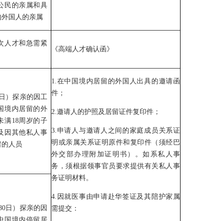
公民的亲属和具
的外国人的亲属
次人才和急需紧
《高端人才确认函》
1.在中国境内居留的外国人出具的邀请函
件；
0日）探亲的因工
国境内居留的外
2.邀请人的护照及居留证件复印件；
未满18周岁的子
3.申请人与邀请人之间的家庭成员关系证
及因其他私人事
明或亲属关系证明原件和复印件（须经巴
留的人员
外交部办理附加证明书）。如系私人事
务，须根据领事官员要求提供有关私人事
务证明材料。
4.因就医事由申请赴华签证及其陪护家属
80日）探亲的因
需提交：
中国境内停留居