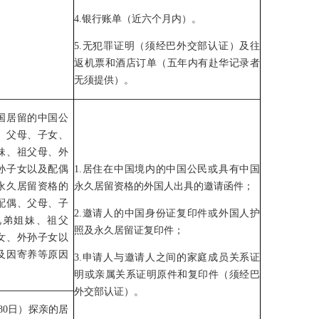
4.银行账单（近六个月内）。
5.无犯罪证明（须经巴外交部认证）及往
返机票和酒店订单（五年内有赴华记录者
无须提供）。
国居留的中国公
、父母、子女、
妹、祖父母、外
孙子女以及配偶
1.居住在中国境内的中国公民或具有中国
永久居留资格的
永久居留资格的外国人出具的邀请函件；
配偶、父母、子
2.邀请人的中国身份证复印件或外国人护
兄弟姐妹、祖父
照及永久居留证复印件；
女、外孙子女以
及因寄养等原因
3.申请人与邀请人之间的家庭成员关系证
明或亲属关系证明原件和复印件（须经巴
外交部认证）。
80日）探亲的居