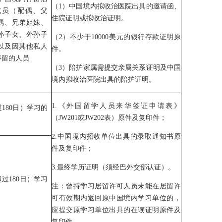
（1）中国境内拟收治医院出具的邀请函、
成员（配偶、父
住院证明或拟收治证明。
偶、兄弟姐妹、
孙子女、外孙子
（2）不少于10000美元的银行存款证明原
以及因其他私人
件。
停留的人员
（3）陪护家属需提交亲属关系证明及中国
境内拟收治医院出具的陪护证明。
1.《外国留学人员来华签证申请表》
180日）学习的
（JW201或JW202表）原件及复印件；
2.中国境内招收单位出具的录取通知书原
件及复印件；
3.最终学历证明（须经巴外交部认证）。
过180日）学习
注：曾持学习居留许可人员未能在居留许
可有效期内返回原中国境内学习单位的，
应提交原学习单位出具的在读证明原件及
复印件。