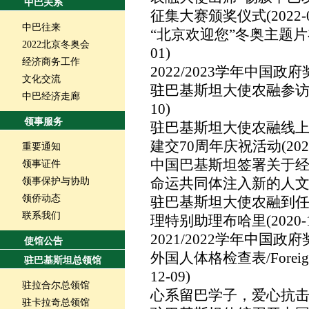
中巴关系
征集大赛颁奖仪式
(2022-
中巴往来
“北京欢迎您”冬奥主题
2022北京冬奥会
01)
经济商务工作
2022/2023学年中国
文化交流
驻巴基斯坦大使农融参
中巴经济走廊
10)
领事服务
驻巴基斯坦大使农融线上
建交70周年庆祝活动
(202
重要通知
中国巴基斯坦签署关于经
领事证件
命运共同体注入新的人
领事保护与协助
领侨动态
驻巴基斯坦大使农融到
联系我们
理特别助理布哈里
(2020-
2021/2022学年中国
使馆公告
外国人体格检查表/Foreigner P
驻巴基斯坦总领馆
12-09)
驻拉合尔总领馆
心系留巴学子，爱心抗
驻卡拉奇总领馆