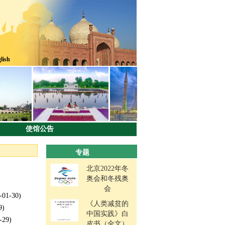
lish
使馆公告
专题
北京2022年冬
奥会和冬残奥
会
-01-30)
《人类减贫的
9)
中国实践》白
-29)
皮书（全文）