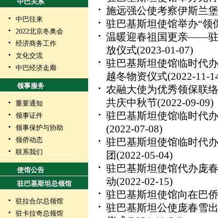
中巴关系
施远强公使考察伊斯兰
中巴往来
驻巴基斯坦使馆举办“领
2022北京冬奥会
温暖迎春祖国更亲——驻巴
经济商务工作
放仪式
(2023-01-07)
文化交流
驻巴基斯坦使馆临时代
中巴经济走廊
越冬物资仪式
(2022-11-1
领事服务
农融大使为优秀领保联络
共庆中秋节
(2022-09-09)
重要通知
驻巴基斯坦使馆临时代
领事证件
(2022-07-08)
领事保护与协助
领侨动态
驻巴基斯坦使馆临时代
联系我们
团
(2022-05-04)
驻巴基斯坦使馆代办庞春
使馆公告
动
(2022-02-15)
驻巴基斯坦总领馆
驻巴基斯坦使馆向在巴侨
驻拉合尔总领馆
驻巴基斯坦公使庞春雪
驻卡拉奇总领馆