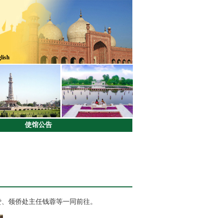
lish
使馆公告
赞、领侨处主任钱蓉等一同前往。