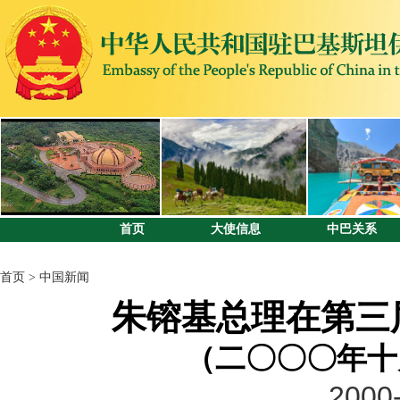
首页
大使信息
中巴关系
首页
>
中国新闻
朱镕基总理在第三
（二〇〇〇年十
2000-