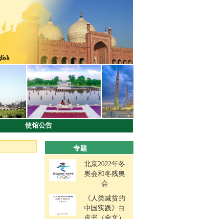
lish
使馆公告
专题
北京2022年冬
奥会和冬残奥
会
《人类减贫的
中国实践》白
皮书（全文）